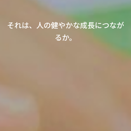
水環境の総合建設コンサルタントと
それは、安心・安全な暮らしにつな
それは、人の健やかな成長につなが
して提案するのは、
良く生きるためのライフラインで
がるか。
るか。
す。