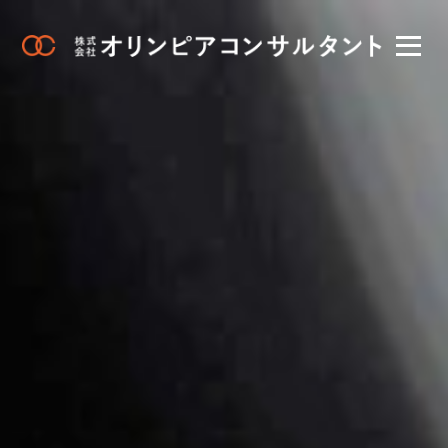
メ
ニ
ュ
ー
を
開
く